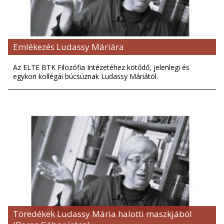
Emlékezés Ludassy Máriára
Az ELTE BTK Filozófia Intézetéhez kötődő, jelenlegi és
egykori kollégái búcsúznak Ludassy Máriától.
Töredékek Ludassy Mária halotti maszkjából