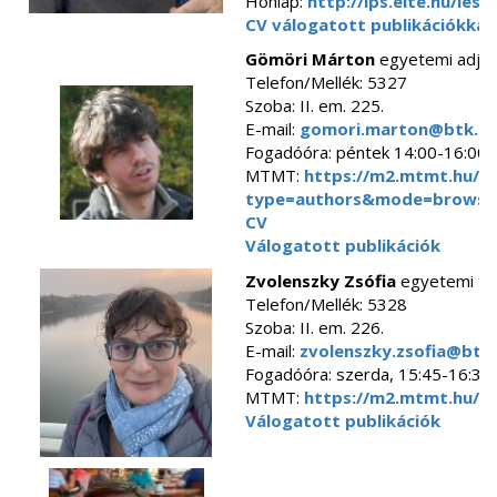
Honlap:
http://lps.elte.hu/lesz
CV válogatott publikációkkal
Gömöri Márton
egyetemi adjun
Telefon/Mellék: 5327
Szoba: II. em. 225.
E-mail:
gomori.marton@btk.el
Fogadóóra: péntek 14:00-16:00,
MTMT:
https://m2.mtmt.hu/gu
type=authors&mode=browse
CV
Válogatott publikációk
Zvolenszky Zsófia
egyetemi ta
Telefon/Mellék: 5328
Szoba: II. em. 226.
E-mail:
zvolenszky.zsofia@btk.
Fogadóóra: szerda, 15:45-16:30
MTMT:
https://m2.mtmt.hu/a
Válogatott publikációk