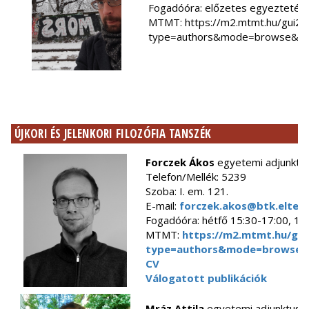
Fogadóóra: előzetes egyeztetés 
MTMT: https://m2.mtmt.hu/gui2/
type=authors&mode=browse&se
ÚJKORI ÉS JELENKORI FILOZÓFIA TANSZÉK
Forczek Ákos
egyetemi adjunktu
Telefon/Mellék:
5239
Szoba:
I. em. 121.
E-mail:
forczek.akos@btk.elte.h
Fogadóóra: hétfő 15:30-17:00, 12
MTMT:
https://m2.mtmt.hu/gui
type=authors&mode=browse&s
CV
Válogatott publikációk
Mráz Attila
egyetemi adjunktus