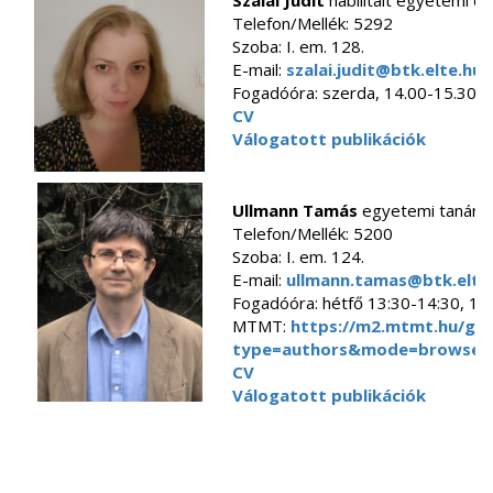
Szalai Judit
habilitált egyetemi d
Telefon/Mellék:
5292
Szoba:
I. em. 128.
E-mail:
szalai.judit@btk.elte.hu
Fogadóóra: szerda, 14.00-15.30
CV
Válogatott publikációk
Ullmann Tamás
egyetemi tanár
Telefon/Mellék:
5200
Szoba:
I. em. 124.
E-mail:
ullmann.tamas@btk.elte
Fogadóóra: hétfő 13:30-14:30, 12
MTMT:
https://m2.mtmt.hu/gui
type=authors&mode=browse&s
CV
Válogatott publikációk