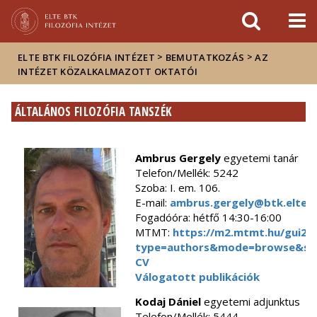
Események
ELTE a
Hírek
sajtóban
>
>
ELTE BTK FILOZÓFIA INTÉZET
BEMUTATKOZÁS
AZ
INTÉZET KÖZALKALMAZOTT OKTATÓI
ÁLTALÁNOS FILOZÓFIA TANSZÉK
Ambrus Gergely
egyetemi tanár
Telefon/Mellék: 5242
Szoba: I. em. 106.
E-mail:
ambrus.gergely@btk.elte.h
Fogadóóra: hétfő 14:30-16:00
MTMT:
https://m2.mtmt.hu/gui2/?
type=authors&mode=browse&se
CV
Válogatott publikációk
Kodaj Dániel
egyetemi adjunktus
Telefon/Mellék: 5444