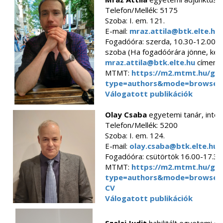
Telefon/Mellék:
5175
Szoba:
I. em. 121.
E-mail:
mraz.attila@btk.elte.hu
Fogadóóra: szerda, 10.30-12.00, i
szoba (Ha fogadóórára jönne, kér
mraz.attila@btk.elte.hu
címen!)
MTMT:
https://m2.mtmt.hu/gui
type=authors&mode=browse&
Válogatott publikációk
Olay Csaba
egyetemi tanár, inté
Telefon/Mellék:
5200
Szoba:
I. em. 124.
E-mail:
olay.csaba@btk.elte.hu
Fogadóóra: csütörtök 16.00-17.30
MTMT:
https://m2.mtmt.hu/gui
type=authors&mode=browse&
CV
Válogatott publikációk