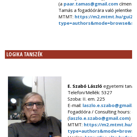
(a
paar.tamas@gmail.com
címen vá
Tamás a fogadóórára való jelentkezé
MTMT:
https://m2.mtmt.hu/gui2/?
type=authors&mode=browse&se
LOGIKA TANSZÉK
E. Szabó László
egyetemi tanár
Telefon/Mellék: 5327
Szoba: II. em. 225
E-mail:
laszlo.e.szabo@gmail.
Fogadóóra / Consulting hours: e
(
laszlo.e.szabo@gmail.com
)
MTMT:
https://m2.mtmt.hu/gu
type=authors&mode=browse