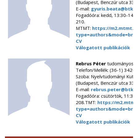
(Budapest, Benczúr utca 33.)
E-mail:
gyuris.beata@btk.el
Fogadóóra: kedd, 13:30-14:30
210.
MTMT:
https://m2.mtmt.hu
type=authors&mode=bro
CV
Válogatott publikációk
Rebrus Péter
tudományos f
Telefon/Mellék: (36-1) 342-
Szoba: Nyelvtudományi Kuta
(Budapest, Benczúr utca 33.)
E-mail:
rebrus.peter@btk.e
Fogadóóra: csütörtök, 11:30
208.TMT:
https://m2.mtmt.
type=authors&mode=bro
CV
Válogatott publikációk