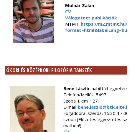
Molnár Zalán
CV
Válogatott publikációk
MTMT:
https://m2.mtmt.hu/ap
format=html&labelLang=hun&
ÓKORI ÉS KÖZÉPKORI FILOZÓFIA TANSZÉK
Bene László
habilitált egyetemi
Telefon/Mellék: 5497
Szoba: I. em. 127.
E-mail:
bene.laszlo@btk.elte.hu
Fogadóóra: szerda, 15:30-17:00,
szoba (Előzetes egyeztetés szü
mailben!)
CV