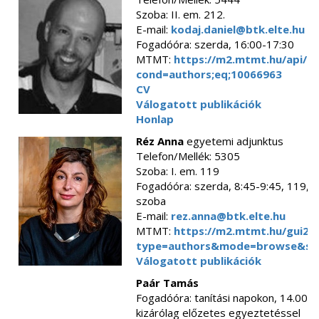
Szoba: II. em. 212.
E-mail:
kodaj.daniel@btk.elte.hu
Fogadóóra: szerda, 16:00-17:30
MTMT:
https://m2.mtmt.hu/api/pu
cond=authors;eq;10066963
CV
Válogatott publikációk
Honlap
Réz Anna
egyetemi adjunktus
Telefon/Mellék: 5305
Szoba: I. em. 119
Fogadóóra: szerda, 8:45-9:45, 119, 
szoba
E-mail:
rez.anna@btk.elte.hu
MTMT:
https://m2.mtmt.hu/gui2/?
type=authors&mode=browse&se
Válogatott publikációk
Paár Tamás
Fogadóóra: tanítási napokon, 14.00-1
kizárólag előzetes egyeztetéssel