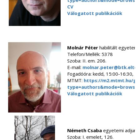
type=authors&mode=browse&
CV
Válogatott publikációk
Molnár Péter
habilitált egyetemi
Telefon/Mellék: 5378
Szoba: II. em. 206.
E-mail:
molnar.peter@btk.elte.
Fogadóóra: kedd, 15:00-16:30, 1
MTMT:
https://m2.mtmt.hu/gui
type=authors&mode=browse&
Válogatott publikációk
Németh Csaba
egyetemi adjunk
Szoba: I. emelet, 126.