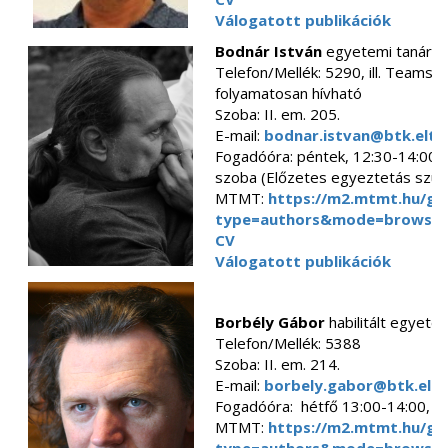
Válogatott publikációk
Bodnár István
egyetemi tanár
Telefon/Mellék: 5290, ill. Teamsb
folyamatosan hívható
Szoba: II. em. 205.
E-mail:
bodnar.istvan@btk.elte
Fogadóóra: péntek, 12:30-14:00,
szoba (Előzetes egyeztetás szük
MTMT:
https://m2.mtmt.hu/gui
type=authors&mode=browse&
CV
Válogatott publikációk
Borbély Gábor
habilitált egyete
Telefon/Mellék: 5388
Szoba: II. em. 214.
E-mail:
borbely.gabor@btk.elte
Fogadóóra: hétfő 13:00-14:00, 2
MTMT:
https://m2.mtmt.hu/gui