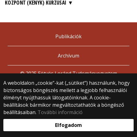
KÖZPONT (KENYK) KURZUSAI
Publikációk
Archívum
© 2025 Eötvös Loránd Tudományegyetem
Minden jog fenntartva.
A weboldalon „cookie”-kat („sütiket”) használunk, hogy
1053 Budapest, Egyetem tér 1–3.
biztonságos böngészés mellett a legjobb felhasználói
Központi telefonszám: +36 1 411 6500
élményt nyújthassuk látogatóinknak. A cookie-
Webfejlesztés:
beállítások bármikor megváltoztathatók a böngésző
beállításaiban.
További információ
Elfogadom