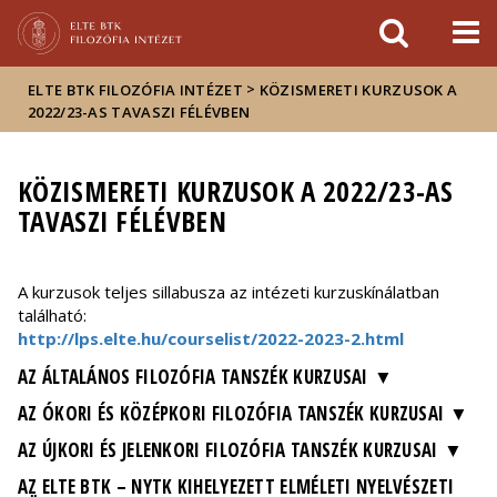
Események
ELTE a
Hírek
sajtóban
>
ELTE BTK FILOZÓFIA INTÉZET
KÖZISMERETI KURZUSOK A
2022/23-AS TAVASZI FÉLÉVBEN
KÖZISMERETI KURZUSOK A 2022/23-AS
TAVASZI FÉLÉVBEN
A kurzusok teljes sillabusza az intézeti kurzuskínálatban
található:
http://lps.elte.hu/courselist/2022-2023-2.html
AZ ÁLTALÁNOS FILOZÓFIA TANSZÉK KURZUSAI
AZ ÓKORI ÉS KÖZÉPKORI FILOZÓFIA TANSZÉK KURZUSAI
AZ ÚJKORI ÉS JELENKORI FILOZÓFIA TANSZÉK KURZUSAI
AZ ELTE BTK – NYTK KIHELYEZETT ELMÉLETI NYELVÉSZETI