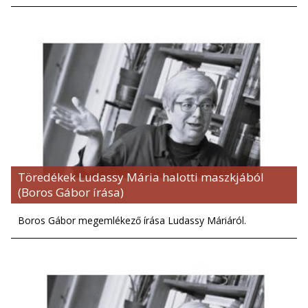
Töredékek Ludassy Mária halotti maszkjából
(Boros Gábor írása)
Boros Gábor megemlékező írása Ludassy Máriáról.