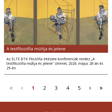
A testfilozófia múltja és jelene
Az ELTE BTK Filozófia Intézete konferenciát rendez „A
testfilozófia múltja és jelene” címmel, 2026. május 28-án és
29-én.
1
2
3
4
5