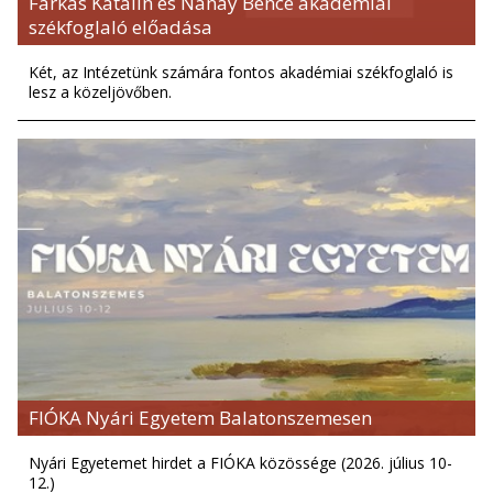
Farkas Katalin és Nánay Bence akadémiai
székfoglaló előadása
Két, az Intézetünk számára fontos akadémiai székfoglaló is
lesz a közeljövőben.
FIÓKA Nyári Egyetem Balatonszemesen
Nyári Egyetemet hirdet a FIÓKA közössége (2026. július 10-
12.)