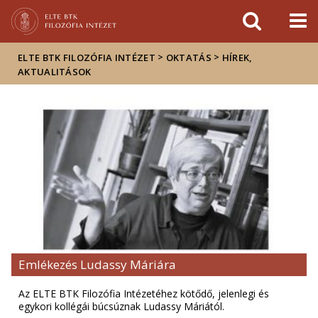
Események
ELTE a
Hírek
sajtóban
>
>
ELTE BTK FILOZÓFIA INTÉZET
OKTATÁS
HÍREK,
AKTUALITÁSOK
Emlékezés Ludassy Máriára
Az ELTE BTK Filozófia Intézetéhez kötődő, jelenlegi és
egykori kollégái búcsúznak Ludassy Máriától.