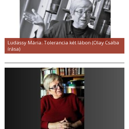
Ludassy Mária: Tolerancia két lábon (Olay Csaba
írása)