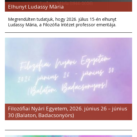
Elhunyt Ludassy Mária
Megrendülten tudatjuk, hogy 2026. július 15-én elhunyt
Ludassy Mária, a Filozófia Intézet professor emeritája.
Filozófiai Nyári Egyetem, 2026. június 26 – június
30 (Balaton, Badacsonyörs)