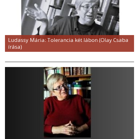
Ludassy Mária: Tolerancia két lábon (Olay Csaba
írása)