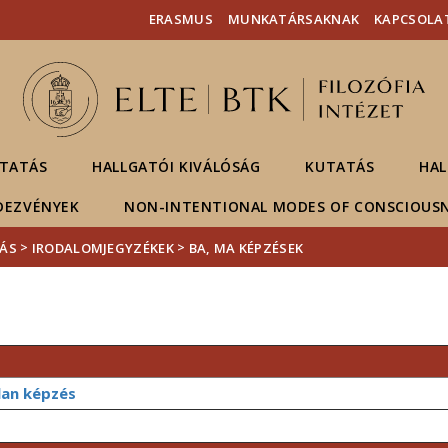
Események
ELTE a
Hírek
ERASMUS
MUNKATÁRSAKNAK
KAPCSOLA
sajtóban
TATÁS
HALLGATÓI KIVÁLÓSÁG
KUTATÁS
HAL
DEZVÉNYEK
NON-INTENTIONAL MODES OF CONSCIOUS
>
>
ÁS
IRODALOMJEGYZÉKEK
BA, MA KÉPZÉSEK
lan képzés