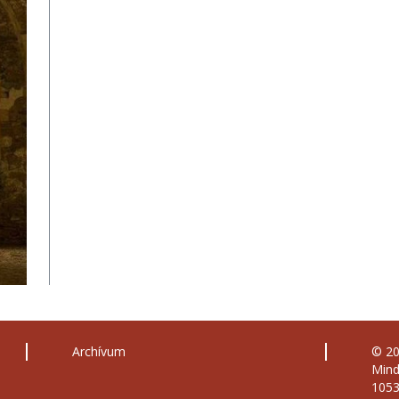
Archívum
© 2
Mind
1053