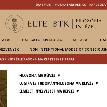
Események
ELTE a
Hírek
ERASMUS
MUNKATÁRSAKNAK
KAPCSOLA
sajtóban
TATÁS
HALLGATÓI KIVÁLÓSÁG
KUTATÁS
HAL
DEZVÉNYEK
NON-INTENTIONAL MODES OF CONSCIOUS
>
>
ÁS
KÉPZÉSLEÍRÁSOK
MA KÉPZÉSEK LEÍRÁSAI
FILOZÓFIA MA KÉPZÉS
LOGIKA ÉS TUDOMÁNYFILOZÓFIA MA KÉPZÉS
ELMÉLETI NYELVÉSZET MA KÉPZÉS