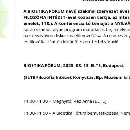
A BIOETIKA FÓRUM nevű szakmai szervezet éves k
FILOZÓFIA INTÉZET-ével közösen tartja, az Intéze
emelet, 113.). A konferencia tő témáját a NYIL
során számos olyan program mutatkozik be, amelynek c
hazai nyilvános diskurzus előmozdítása. A rendezvényr
és filozófia iránt érdeklődőt szeretettel várunk!
BIOETIKA FÓRUM, 2025. 03. 13. ELTE, Budapest
(ELTE Filozófia Intézet Könyvtár, Bp. Múzeum krt.
11:00-11:30 – Megnyitó; Réz Anna (ELTE)
11:30-11:50 – A Bioetika Fórum bemutatkozása; Nem