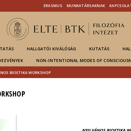
Események
ELTE a
Hírek
ERASMUS
MUNKATÁRSAKNAK
KAPCSOLA
sajtóban
TATÁS
HALLGATÓI KIVÁLÓSÁG
KUTATÁS
HAL
DEZVÉNYEK
NON-INTENTIONAL MODES OF CONSCIOUS
ÁNOS BIOETIKA WORKSHOP
ORKSHOP
NYILVÁNOS BIOETIKA W