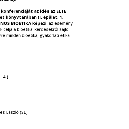
onferenciáját az idén az ELTE
t könyvtárában (I. épület, 1.
VÁNOS BIOETIKA képezi,
az esemény
élja a bioetikai kérdésekről zajló
e minden bioetika, gyakorlati etika
 4.)
es László (SE)