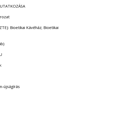
EMUTATKOZÁSA
orozat
TE): Bioetikai Kávéház; Bioetikai
ub)
EU
ok
n-újságírás