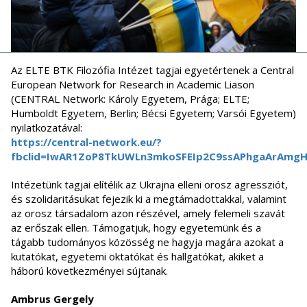
Az ELTE BTK Filozófia Intézet tagjai egyetértenek a Central
European Network for Research in Academic Liason
(CENTRAL Network: Károly Egyetem, Prága; ELTE;
Humboldt Egyetem, Berlin; Bécsi Egyetem; Varsói Egyetem)
nyilatkozatával:
https://central-network.eu/?
fbclid=IwAR1ZoP8TkUWLn3mkoSFEIp2C9ssAPhgaArAmg
Intézetünk tagjai elítélik az Ukrajna elleni orosz agressziót,
és szolidaritásukat fejezik ki a megtámadottakkal, valamint
az orosz társadalom azon részével, amely felemeli szavát
az erőszak ellen. Támogatjuk, hogy egyetemünk és a
tágabb tudományos közösség ne hagyja magára azokat a
kutatókat, egyetemi oktatókat és hallgatókat, akiket a
háború következményei sújtanak.
Ambrus Gergely