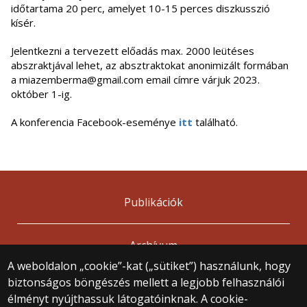
időtartama 20 perc, amelyet 10-15 perces diszkusszió
kísér.
Jelentkezni a tervezett előadás max. 2000 leütéses
abszraktjával lehet, az absztraktokat anonimizált formában
a miazemberma@gmail.com email címre várjuk 2023.
október 1-ig.
A konferencia Facebook-eseménye
itt
található.
Publikációk
Archívum
A weboldalon „cookie”-kat („sütiket”) használunk, hogy
biztonságos böngészés mellett a legjobb felhasználói
© 2025 Eötvös Loránd Tudományegyetem
élményt nyújthassuk látogatóinknak. A cookie-
Minden jog fenntartva.