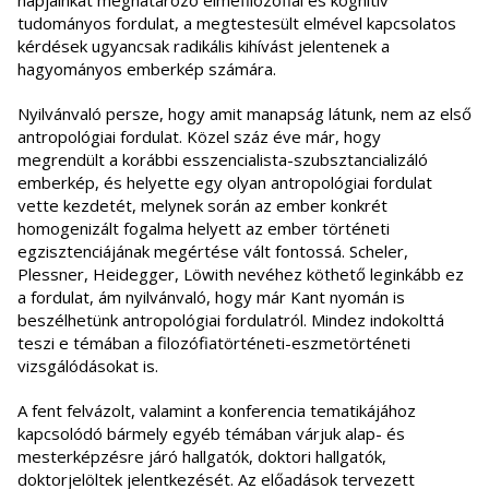
napjainkat meghatározó elmefilozófiai és kognitív
tudományos fordulat, a megtestesült elmével kapcsolatos
kérdések ugyancsak radikális kihívást jelentenek a
hagyományos emberkép számára.
Nyilvánvaló persze, hogy amit manapság látunk, nem az első
antropológiai fordulat. Közel száz éve már, hogy
megrendült a korábbi esszencialista-szubsztancializáló
emberkép, és helyette egy olyan antropológiai fordulat
vette kezdetét, melynek során az ember konkrét
homogenizált fogalma helyett az ember történeti
egzisztenciájának megértése vált fontossá. Scheler,
Plessner, Heidegger, Löwith nevéhez köthető leginkább ez
a fordulat, ám nyilvánvaló, hogy már Kant nyomán is
beszélhetünk antropológiai fordulatról. Mindez indokolttá
teszi e témában a filozófiatörténeti-eszmetörténeti
vizsgálódásokat is.
A fent felvázolt, valamint a konferencia tematikájához
kapcsolódó bármely egyéb témában várjuk alap- és
mesterképzésre járó hallgatók, doktori hallgatók,
doktorjelöltek jelentkezését. Az előadások tervezett