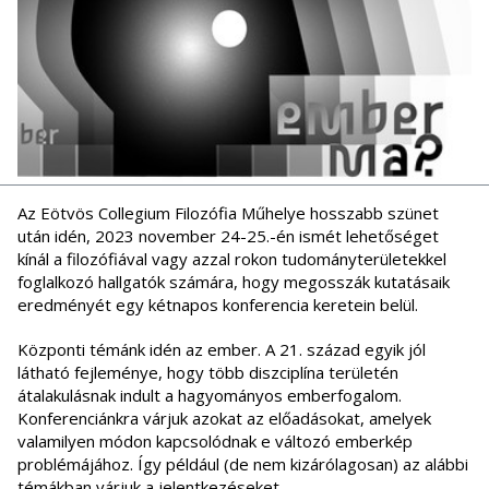
Az Eötvös Collegium Filozófia Műhelye hosszabb szünet
után idén, 2023 november 24-25.-én ismét lehetőséget
kínál a filozófiával vagy azzal rokon tudományterületekkel
foglalkozó hallgatók számára, hogy megosszák kutatásaik
eredményét egy kétnapos konferencia keretein belül.
Központi témánk idén az ember. A 21. század egyik jól
látható fejleménye, hogy több diszciplína területén
átalakulásnak indult a hagyományos emberfogalom.
Konferenciánkra várjuk azokat az előadásokat, amelyek
valamilyen módon kapcsolódnak e változó emberkép
problémájához. Így például (de nem kizárólagosan) az alábbi
témákban várjuk a jelentkezéseket.