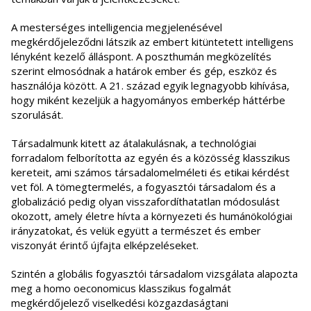
A mesterséges intelligencia megjelenésével
megkérdőjeleződni látszik az embert kitüntetett intelligens
lényként kezelő álláspont. A poszthumán megközelítés
szerint elmosódnak a határok ember és gép, eszköz és
használója között. A 21. század egyik legnagyobb kihívása,
hogy miként kezeljük a hagyományos emberkép háttérbe
szorulását.
Társadalmunk kitett az átalakulásnak, a technológiai
forradalom felborította az egyén és a közösség klasszikus
kereteit, ami számos társadalomelméleti és etikai kérdést
vet föl. A tömegtermelés, a fogyasztói társadalom és a
globalizáció pedig olyan visszafordíthatatlan módosulást
okozott, amely életre hívta a környezeti és humánökológiai
irányzatokat, és velük együtt a természet és ember
viszonyát érintő újfajta elképzeléseket.
Szintén a globális fogyasztói társadalom vizsgálata alapozta
meg a homo oeconomicus klasszikus fogalmát
megkérdőjelező viselkedési közgazdaságtani