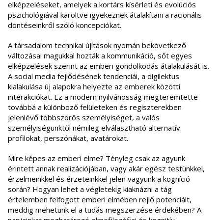
elképzeléseket, amelyek a kortárs kísérleti és evolúciós
pszichológiával karöltve igyekeznek átalakítani a racionális
döntéseinkről szóló koncepciókat.
A társadalom technikai újítások nyomán bekövetkező
változásai magukkal hozták a kommunikáció, sőt egyes
elképzelések szerint az emberi gondolkodás átalakulását is.
A social media fejlődésének tendenciái, a digilektus
kialakulása új alapokra helyezte az emberek közötti
interakciókat. Ez a modern nyilvánosság megteremtette
továbbá a különböző felületeken és regiszterekben
jelenlévő többszörös személyiséget, a valós
személyiségünktől némileg elválasztható alternatív
profilokat, perszónákat, avatárokat.
Mire képes az emberi elme? Tényleg csak az agyunk
érintett annak realizációjában, vagy akár egész testünkkel,
érzelmeinkkel és érzeteinkkel jelen vagyunk a kogníció
során? Hogyan lehet a végletekig kiaknázni a tág
értelemben felfogott emberi elmében rejlő potenciált,
meddig mehetünk el a tudás megszerzése érdekében? A