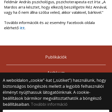
Feldmár András pszichológus, pszichoterapeuta ezt írta: „A
Mardos arra késztet, hogy elkezdj beszélgetni Réz Annával,
vagy ha ő nem állna szóba veled, akkor valakivel, bárkivel.”
További információk és az esemény Facebook-oldala
elérhető
itt
.
Publikációk
Archívum
A weboldalon „cookie”-kat („sütiket”) használunk, hogy
biztonságos böngészés mellett a legjobb felhasználói
© 2025 Eötvös Loránd Tudományegyetem
élményt nyújthassuk látogatóinknak. A cookie-
Minden jog fenntartva.
beállítások bármikor megváltoztathatók a böngésző
1053 Budapest, Egyetem tér 1–3.
Központi telefonszám: +36 1 411 6500
beállításaiban.
További információ
Webfejlesztés: