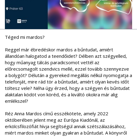
Téged mi mardos?
Reggel már ébredéskor mardos a bűntudat, amiért
állandóan halogatod a teendőidet? Délben azt szégyelled,
hogy műanyag tálcás paradicsomot vettél az
előrecsomagolt szendvics mellé, ezzel tovább szennyezve
a bolygót? Délután a gyereked megállás nélkül nyomogatja a
telefonját, mire rád tör a bűntudat, amiért olyan kevés időt
töltesz vele? Néha úgy érzed, hogy a szégyen és bűntudat
alaktalan ködöt von köréd, és a kiváltó okokra már alig
emlékszel?
Réz Anna Mardos című esszékötete, amely 2022
októberében jelent meg az Európa Kiadónál, az
erkölcsfilozófiát hívja segítségül annak szétszálazásához,
miért mardos minket olyan gyakran a bűntudat. A könyvről