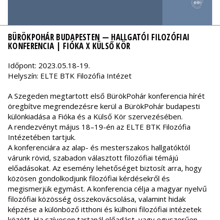
BÜRÖKPOHÁR BUDAPESTEN — HALLGATÓI FILOZÓFIAI
KONFERENCIA | FIÓKA X KÜLSŐ KÖR
Időpont: 2023.05.18-19.
Helyszín: ELTE BTK Filozófia Intézet
A Szegeden megtartott első BürökPohár konferencia hírét
öregbítve megrendezésre kerül a BürökPohár budapesti
különkiadása a Fióka és a Külső Kör szervezésében.
A rendezvényt május 18–19-én az ELTE BTK Filozófia
Intézetében tartjuk.
A konferenciára az alap- és mesterszakos hallgatóktól
várunk rövid, szabadon választott filozófiai témájú
előadásokat. Az esemény lehetőséget biztosít arra, hogy
közösen gondolkodjunk filozófiai kérdésekről és
megismerjük egymást. A konferencia célja a magyar nyelvű
filozófiai közösség összekovácsolása, valamint hidak
képzése a különböző itthoni és külhoni filozófiai intézetek
között. Ha szívesen tartanál előadást, vagy egyszerűen