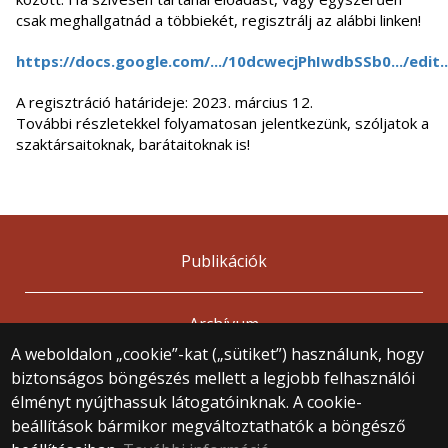
csak meghallgatnád a többiekét, regisztrálj az alábbi linken!
https://docs.google.com/.../10dcwecjPhIwdbSSb0.../edit..
A regisztráció határideje: 2023. március 12.
További részletekkel folyamatosan jelentkezünk, szóljatok a
szaktársaitoknak, barátaitoknak is!
Publikációk
Archívum
A weboldalon „cookie”-kat („sütiket”) használunk, hogy
biztonságos böngészés mellett a legjobb felhasználói
© 2025 Eötvös Loránd Tudományegyetem
élményt nyújthassuk látogatóinknak. A cookie-
Minden jog fenntartva.
beállítások bármikor megváltoztathatók a böngésző
1053 Budapest, Egyetem tér 1–3.