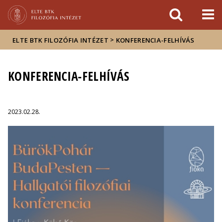
Események
ELTE a
Hírek
sajtóban
>
ELTE BTK FILOZÓFIA INTÉZET
KONFERENCIA-FELHÍVÁS
KONFERENCIA-FELHÍVÁS
2023.02.28.