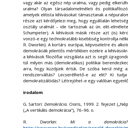
vagy akár az egész nép uralma, vagy pedig elkerülh
uralma? Olyan társadalomelméleti és politikafiloz
amelyek elitista kihívásokat támasztanak a népuralo
része azt kérdőjelezi meg, hogy egyáltalán lehetsé
osztály uralmát – ide tartoznak az ún. elit-elmélete
Schumpeter). A kihívások másik része azt (is) kér
vonzó-e egy technokratább kisebbség kontrollja nélk
R. Dworkin). A kortárs európai, képviseletre és alkot
demokráciák jelentős mértékben ezekre a kihívásokra
a kihívások filozófiai vizsgálata azt is segít újragond
túl milyen más (demokratikus) politikai berendez
arra, hogy küzdjünk értük. De szóba kerül még a
rendszerváltás? Lecserélhető-e az elit? Ki tudja
demokratizálódás? Létrejöhet-e egy valóban egyenl
irodalom
:
G. Sartori:
Demokrácia.
Osiris, 1999. 2. fejezet („Nép
(„A vertikális demokrácia”), 76–96. o.
R. Dworkin:
Mi a demokrácia?
http://szuveren.hu/vendeglap/ronald-dworkin/