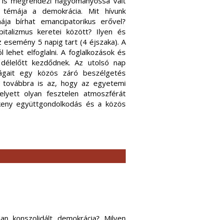
 is megrendezi hagyományossá vált
l témája a demokrácia. Mit hívunk
ja bírhat emancipatorikus erővel?
talizmus keretei között? Ilyen és
 esemény 5 napig tart (4 éjszaka). A
 lehet elfoglalni. A foglalkozások és
délelőtt kezdődnek. Az utolsó nap
ságait egy közös záró beszélgetés
k továbbra is az, hogy az egyetemi
lyett olyan fesztelen atmoszférát
mékeny együttgondolkodás és a közös
san konszolidált demokrácia? Milyen