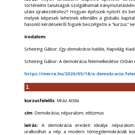
történelmi tanulságok szolgálhatnak iránymutatásként 
utáni újrakezdéshez? Hogyan építsünk nyitott és b
melyek képesek lehetnek ellenállni a globális kapita
hasonló kérdésekről fogunk beszélgetni a "kurzus" k
irodalom:
Scheiring Gábor:
Egy demokrácia halála
, Napvilág Kiad
Scheiring Gábor: A demokrácia felemelkedése Orbán 
https://merce.hu/2026/05/18/a-demokracia-fel
2.
kurzusfelelős
: Mráz Attila
cím
: Demokrácia, népuralom, elitizmus
leírás:
A demokrácia eredeti ideálja: népuralom.
uralkodhat a nép a modern tömegdemokráciák ko