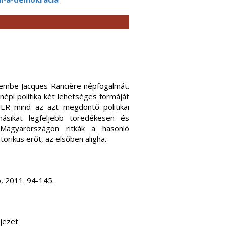
szembe Jacques Rancière népfogalmát.
népi politika két lehetséges formáját
 NER mind az azt megdöntő politikai
sikat legfeljebb töredékesen és
 Magyarországon ritkák a hasonló
rikus erőt, az elsőben aligha.
o, 2011. 94-145.
ejezet