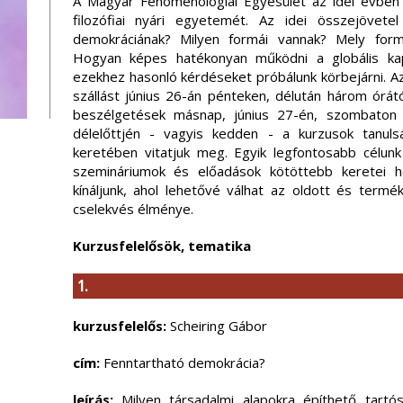
A Magyar Fenomenológiai Egyesület az idei évben
filozófiai nyári egyetemét. Az idei összejövete
demokráciának? Milyen formái vannak? Mely formá
Hogyan képes hatékonyan működni a globális kapi
ezekhez hasonló kérdéseket próbálunk körbejárni. Az
szállást június 26-án pénteken, délután három órától
beszélgetések másnap, június 27-én, szombaton 
délelőttjén - vagyis kedden - a kurzusok tanul
keretében vitatjuk meg. Egyik legfontosabb célun
szemináriumok és előadások kötöttebb keretei he
kínáljunk, ahol lehetővé válhat az oldott és ter
cselekvés élménye.
Kurzus
felelősök, tematika
1.
kurzusfelelős:
Scheiring Gábor
cím:
Fenntartható demokrácia?
leírás:
Milyen társadalmi alapokra építhető tartó