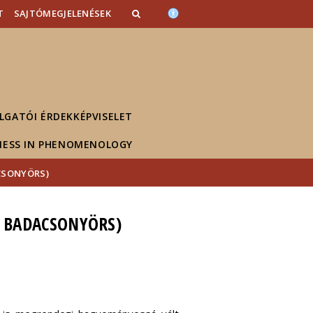
T
SAJTÓMEGJELENÉSEK
LGATÓI ÉRDEKKÉPVISELET
NESS IN PHENOMENOLOGY
ACSONYÖRS)
N, BADACSONYÖRS)