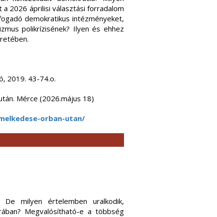
a 2026 áprilisi választási forradalom
efogadó demokratikus intézményeket,
lizmus polikrízisének? Ilyen és ehhez
eretében.
ó, 2019. 43-74.o.
után. Mérce (2026.május 18)
emelkedese-orban-utan/
 De milyen értelemben uralkodik,
rában? Megvalósítható-e a többség