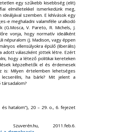
etetlen egy szűkebb kisebbség (elit)
ófiai elméletekkel ismerkedünk meg,
m ideáljával szemben. E kihívások egy
ges-e meghaladni valamiféle uralkodó
k (G.Mosca, V. Pareto, R. Michels, J.
dőre vonja, hogy normatív ideálként
üli népuralom (J. Madison, vagy éppen
mányos ellensúlyokra épülő (liberális)
 adott válaszként jöttek létre. Ezért
olni, hogy a létező politikai kereteken
kedések képzelhetők el és érdemesek
z is: Milyen értelemben lehetséges
 lecserélni, ha bárki? Mit jelent a
ő társadalom?
 és hatalom”), 20 – 29. o., 6. fejezet
Szuverén.hu, 2011.feb.6.
mi-a-demokracia