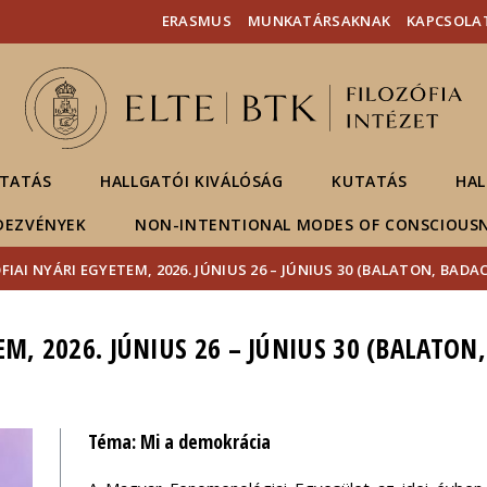
Események
ELTE a
Hírek
ERASMUS
MUNKATÁRSAKNAK
KAPCSOLA
sajtóban
TATÁS
HALLGATÓI KIVÁLÓSÁG
KUTATÁS
HAL
DEZVÉNYEK
NON-INTENTIONAL MODES OF CONSCIOUS
FIAI NYÁRI EGYETEM, 2026. JÚNIUS 26 – JÚNIUS 30 (BALATON, BAD
EM, 2026. JÚNIUS 26 – JÚNIUS 30 (BALATO
Téma: Mi a demokrácia