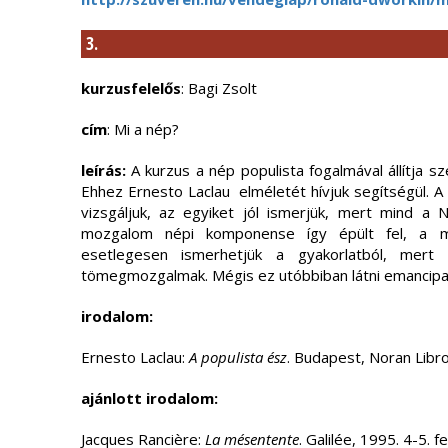
3.
kurzusfelelős
: Bagi Zsolt
cím
: Mi a nép?
leírás:
A kurzus a nép populista fogalmával állítja 
Ehhez Ernesto Laclau elméletét hívjuk segítségül. A 
vizsgáljuk, az egyiket jól ismerjük, mert mind a
mozgalom népi komponense így épült fel, a má
esetlegesen ismerhetjük a gyakorlatból, mert
tömegmozgalmak. Mégis ez utóbbiban látni emancipato
irodalom:
Ernesto Laclau:
A populista ész
. Budapest, Noran Libr
ajánlott irodalom:
Jacques Rancière:
La mésentente
. Galilée, 1995. 4-5. f