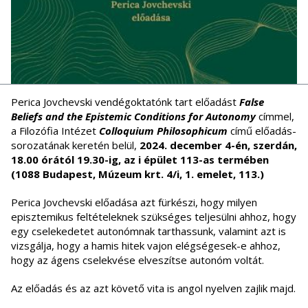
Perica Jovchevski vendégoktatónk tart előadást
False
Beliefs and the Epistemic Conditions for Autonomy
címmel,
a Filozófia Intézet
Colloquium Philosophicum
című előadás-
sorozatának keretén belül,
2024. december 4-én, szerdán,
18.00 órától 19.30-ig, az i épület 113-as termében
(1088 Budapest, Múzeum krt. 4/i, 1. emelet, 113.)
Perica Jovchevski előadása azt fürkészi, hogy milyen
episztemikus feltételeknek szükséges teljesülni ahhoz, hogy
egy cselekedetet autonómnak tarthassunk, valamint azt is
vizsgálja, hogy a hamis hitek vajon elégségesek-e ahhoz,
hogy az ágens cselekvése elveszítse autonóm voltát.
Az előadás és az azt követő vita is angol nyelven zajlik majd.