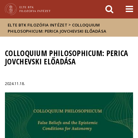
Események
ELTE a
Hírek
sajtóban
>
ELTE BTK FILOZÓFIA INTÉZET
COLLOQUIUM
PHILOSOPHICUM: PERICA JOVCHEVSKI ELŐADÁSA
COLLOQUIUM PHILOSOPHICUM: PERICA
JOVCHEVSKI ELŐADÁSA
2024.11.18.