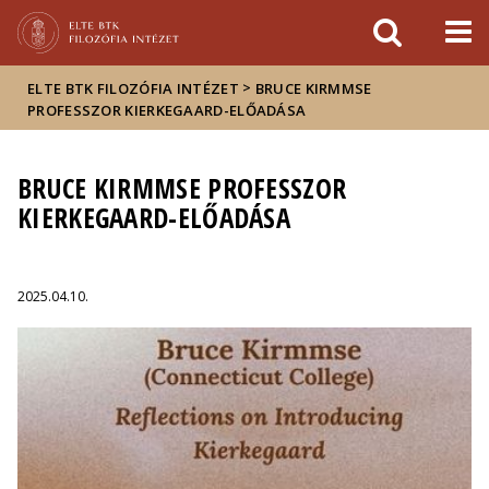
Események
ELTE a
Hírek
sajtóban
>
ELTE BTK FILOZÓFIA INTÉZET
BRUCE KIRMMSE
PROFESSZOR KIERKEGAARD-ELŐADÁSA
BRUCE KIRMMSE PROFESSZOR
KIERKEGAARD-ELŐADÁSA
2025.04.10.