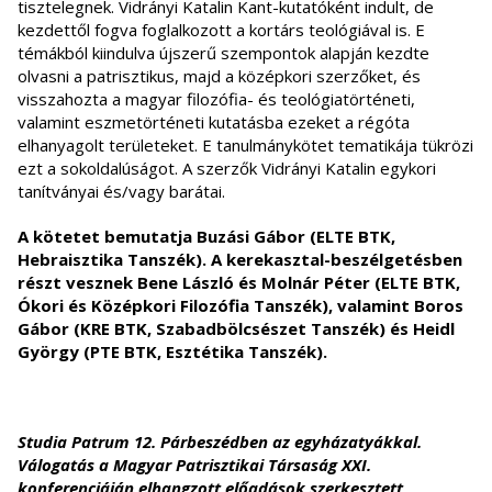
tisztelegnek. Vidrányi Katalin Kant-kutatóként indult, de
kezdettől fogva foglalkozott a kortárs teológiával is. E
témákból kiindulva újszerű szempontok alapján kezdte
olvasni a patrisztikus, majd a középkori szerzőket, és
visszahozta a magyar filozófia- és teológiatörténeti,
valamint eszmetörténeti kutatásba ezeket a régóta
elhanyagolt területeket. E tanulmánykötet tematikája tükrözi
ezt a sokoldalúságot. A szerzők Vidrányi Katalin egykori
tanítványai és/vagy barátai.
A kötetet bemutatja Buzási Gábor (ELTE BTK,
Hebraisztika Tanszék). A kerekasztal-beszélgetésben
részt vesznek Bene László és Molnár Péter (ELTE BTK,
Ókori és Középkori Filozófia Tanszék), valamint Boros
Gábor (KRE BTK, Szabadbölcsészet Tanszék) és Heidl
György (PTE BTK, Esztétika Tanszék).
Studia Patrum 12. Párbeszédben az egyházatyákkal.
Válogatás a Magyar Patrisztikai Társaság XXI.
konferenciáján elhangzott előadások szerkesztett