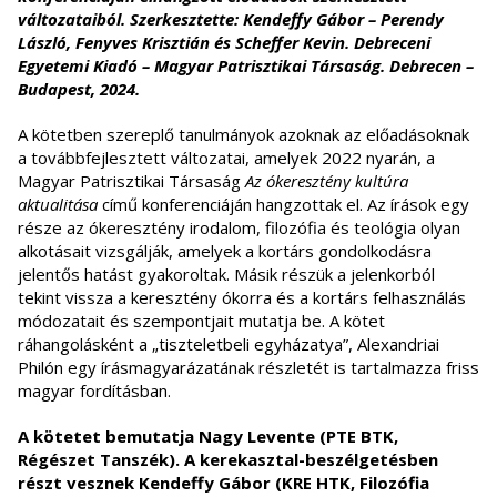
változataiból. Szerkesztette: Kendeffy Gábor – Perendy
László, Fenyves Krisztián és Scheffer Kevin. Debreceni
Egyetemi Kiadó – Magyar Patrisztikai Társaság. Debrecen –
Budapest, 2024.
A kötetben szereplő tanulmányok azoknak az előadásoknak
a továbbfejlesztett változatai, amelyek 2022 nyarán, a
Magyar Patrisztikai Társaság
Az ókeresztény kultúra
aktualitása
című konferenciáján hangzottak el. Az írások egy
része az ókeresztény irodalom, filozófia és teológia olyan
alkotásait vizsgálják, amelyek a kortárs gondolkodásra
jelentős hatást gyakoroltak. Másik részük a jelenkorból
tekint vissza a keresztény ókorra és a kortárs felhasználás
módozatait és szempontjait mutatja be. A kötet
ráhangolásként a „tiszteletbeli egyházatya”, Alexandriai
Philón egy írásmagyarázatának részletét is tartalmazza friss
magyar fordításban.
A kötetet bemutatja Nagy Levente (PTE BTK,
Régészet Tanszék). A kerekasztal-beszélgetésben
részt vesznek Kendeffy Gábor (KRE HTK, Filozófia