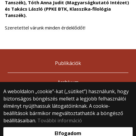
Tanszék), Tóth Anna Judit (Magyarságkutató Intézet)
és Takács László (PPKE BTK, Klasszika-filológia
Tanszék).
Szeretettel várunk minden érdeklődőt!
Publikációk
Archívum
A weboldalon „cookie”-kat („sütiket”) használunk, hogy
biztonságos böngészés mellett a legjobb felhasználói
© 2025 Eötvös Loránd Tudományegyetem
élményt nyújthassuk látogatóinknak. A cookie-
Minden jog fenntartva.
beállítások bármikor megváltoztathatók a böngésző
1053 Budapest, Egyetem tér 1–3.
Központi telefonszám: +36 1 411 6500
beállításaiban.
További információ
Webfejlesztés:
Elfogadom