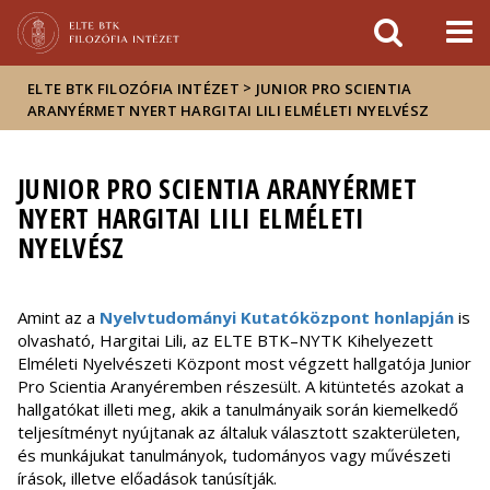
Események
ELTE a
Hírek
sajtóban
>
ELTE BTK FILOZÓFIA INTÉZET
JUNIOR PRO SCIENTIA
ARANYÉRMET NYERT HARGITAI LILI ELMÉLETI NYELVÉSZ
JUNIOR PRO SCIENTIA ARANYÉRMET
NYERT HARGITAI LILI ELMÉLETI
NYELVÉSZ
Amint az a
Nyelvtudományi Kutatóközpont honlapján
is
olvasható, Hargitai Lili, az ELTE BTK–NYTK Kihelyezett
Elméleti Nyelvészeti Központ most végzett hallgatója Junior
Pro Scientia Aranyéremben részesült. A kitüntetés azokat a
hallgatókat illeti meg, akik a tanulmányaik során kiemelkedő
teljesítményt nyújtanak az általuk választott szakterületen,
és munkájukat tanulmányok, tudományos vagy művészeti
írások, illetve előadások tanúsítják.