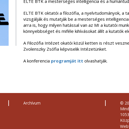
ELTE BTK a mesterséges intelligencia és a humántu
ELTE BTK oktatói a filozófia, a nyelvtudományok, a ta
vizsgálják és mutatják be a mesterséges intelligencia e
arra is, hogy milyen hatással van az MI a kutatói munk
könnyebbséget és miféle kihívásokat állít a kutatók el
A Filozófia Intézet okatói közül ketten is részt veszne
Zvolenszky Zsófia képviselik Intézetünket.
A konferencia
programját itt
olvashatják.
Archívum
© 2
Mind
1053
Közp
Webf