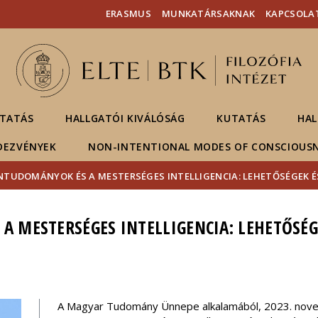
Események
ELTE a
Hírek
ERASMUS
MUNKATÁRSAKNAK
KAPCSOLA
sajtóban
TATÁS
HALLGATÓI KIVÁLÓSÁG
KUTATÁS
HAL
DEZVÉNYEK
NON-INTENTIONAL MODES OF CONSCIOUS
TUDOMÁNYOK ÉS A MESTERSÉGES INTELLIGENCIA: LEHETŐSÉGEK ÉS
MESTERSÉGES INTELLIGENCIA: LEHETŐSÉG
A Magyar Tudomány Ünnepe alkalamából, 2023. nove