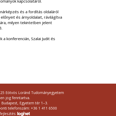
dományok kapcsolatáról.
nárképzés és a fordítás oldaláról
lőnyeit és árnyoldalait, rávilágítva
ára, milyen tekintetben jelent
é.
k a konferencián, Szalai Judit és
025 Eötvös Loránd Tudományegyetem
en jog fenntartva.
 Budapest, Egyetem tér 1–3.
onti telefonszám: +36 1 411 6500
ejlesztés: