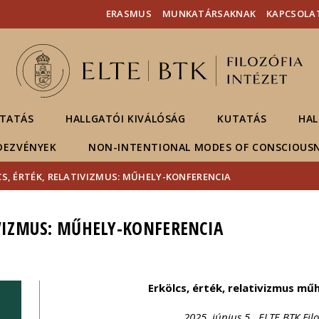
Események
ELTE a
Hírek
ERASMUS
MUNKATÁRSAKNAK
KAPCSOLA
sajtóban
TATÁS
HALLGATÓI KIVÁLÓSÁG
KUTATÁS
HAL
DEZVÉNYEK
NON-INTENTIONAL MODES OF CONSCIOUS
S, ÉRTÉK, RELATIVIZMUS: MŰHELY-KONFERENCIA
IVIZMUS: MŰHELY-KONFERENCIA
Erkölcs, érték, relativizmus m
2025. június 5., ELTE BTK Filo