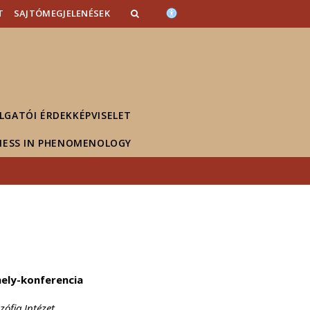
T
SAJTÓMEGJELENÉSEK
LGATÓI ÉRDEKKÉPVISELET
NESS IN PHENOMENOLOGY
űhely-konferencia
zófia Intézet