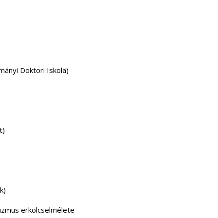
ányi Doktori Iskola)
t)
ék)
izmus erkölcselmélete