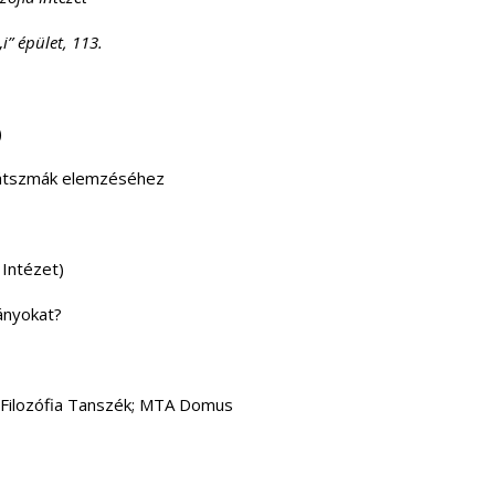
i” épület, 113.
)
 játszmák elemzéséhez
Intézet)
ányokat?
 Filozófia Tanszék; MTA Domus