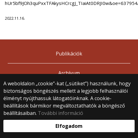
2022.11.16.
Publikációk
Archívum
A weboldalon „cookie”-kat („sütiket”) használunk, hogy
biztonságos böngészés mellett a legjobb felhasználói
© 2025 Eötvös Loránd Tudományegyetem
Minden jog fenntartva.
élményt nyújthassuk látogatóinknak. A cookie-
1053 Budapest, Egyetem tér 1–3.
beállítások bármikor megváltoztathatók a böngésző
Központi telefonszám: +36 1 411 6500
beállításaiban.
További információ
Webfejlesztés:
Elfogadom