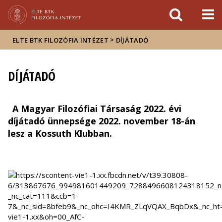
Események
ELTE a
Hírek
sajtóban
>
ELTE BTK FILOZÓFIA INTÉZET
DÍJÁTADÓ
DÍJÁTADÓ
A Magyar Filozófiai Társaság 2022. évi
díjátadó ünnepsége 2022. november 18-án
lesz a Kossuth Klubban.