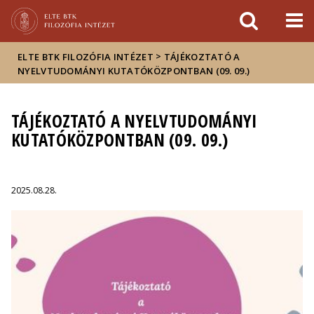
Események
ELTE a
Hírek
sajtóban
>
ELTE BTK FILOZÓFIA INTÉZET
TÁJÉKOZTATÓ A
NYELVTUDOMÁNYI KUTATÓKÖZPONTBAN (09. 09.)
TÁJÉKOZTATÓ A NYELVTUDOMÁNYI
KUTATÓKÖZPONTBAN (09. 09.)
2025.08.28.