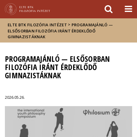
Események
ELTE a
Hírek
sajtóban
>
ELTE BTK FILOZÓFIA INTÉZET
PROGRAMAJÁNLÓ —
ELSŐSORBAN FILOZÓFIA IRÁNT ÉRDEKLŐDŐ
GIMNAZISTÁKNAK
PROGRAMAJÁNLÓ — ELSŐSORBAN
FILOZÓFIA IRÁNT ÉRDEKLŐDŐ
GIMNAZISTÁKNAK
2026.05.26.