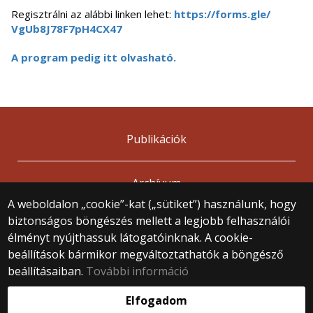
Regisztrálni az alábbi linken lehet:
https://forms.gle/
VgUb8J78F7pH4CX47
A program pedig itt olvasható.
Publikációk
Archívum
A weboldalon „cookie”-kat („sütiket”) használunk, hogy
biztonságos böngészés mellett a legjobb felhasználói
© 2025 Eötvös Loránd Tudományegyetem
élményt nyújthassuk látogatóinknak. A cookie-
Minden jog fenntartva.
beállítások bármikor megváltoztathatók a böngésző
1053 Budapest, Egyetem tér 1–3.
Központi telefonszám: +36 1 411 6500
beállításaiban.
További információ
Webfejlesztés:
Elfogadom