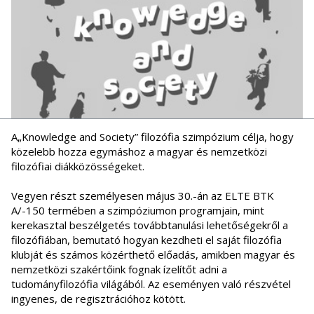
A„Knowledge and Society” filozófia szimpózium célja, hogy
közelebb hozza egymáshoz a magyar és nemzetközi
filozófiai diákközösségeket.
Vegyen részt személyesen május 30.-án az ELTE BTK
A/-150 termében a szimpóziumon programjain, mint
kerekasztal beszélgetés továbbtanulási lehetőségekről a
filozófiában, bemutató hogyan kezdheti el saját filozófia
klubját és számos közérthető előadás, amikben magyar és
nemzetközi szakértőink fognak ízelítőt adni a
tudományfilozófia világából. Az eseményen való részvétel
ingyenes, de regisztrációhoz kötött.