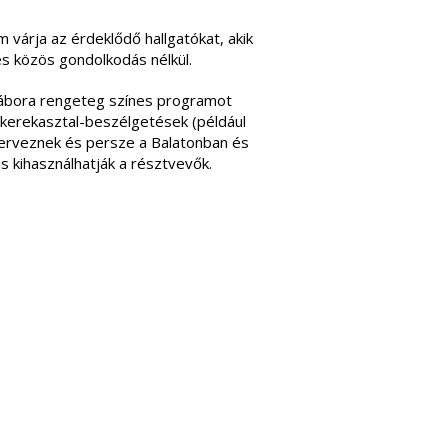
 várja az érdeklődő hallgatókat, akik
és közös gondolkodás nélkül.
tábora rengeteg színes programot
, kerekasztal-beszélgetések (például
szerveznek és persze a Balatonban és
is kihasználhatják a résztvevők.