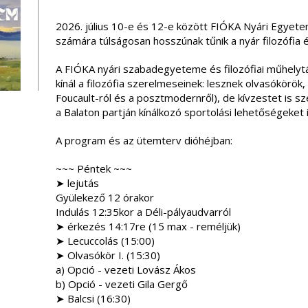
2026. július 10-e és 12-e között FIÓKA Nyári Egyetem
számára túlságosan hosszúnak tűnik a nyár filozófia 
A FIÓKA nyári szabadegyeteme és filozófiai műhely
kínál a filozófia szerelmeseinek: lesznek olvasókörök
Foucault-ról és a posztmodernről), de kívzestet is 
a Balaton partján kínálkozó sportolási lehetőségeket 
A program és az ütemterv dióhéjban:
~~~ Péntek ~~~
➤ lejutás
Gyülekező 12 órakor
Indulás 12:35kor a Déli-pályaudvarról
➤ érkezés 14:17re (15 max - reméljük)
➤ Lecuccolás (15:00)
➤ Olvasókör I. (15:30)
a) Opció - vezeti Lovász Ákos
b) Opció - vezeti Gila Gergő
➤ Balcsi (16:30)