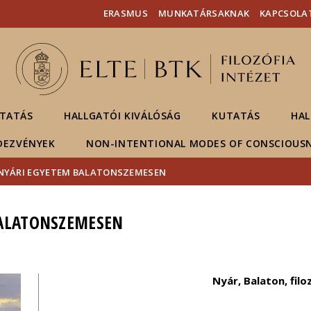
Események
ELTE a
Hírek
ERASMUS
MUNKATÁRSAKNAK
KAPCSOLA
sajtóban
TATÁS
HALLGATÓI KIVÁLÓSÁG
KUTATÁS
HAL
DEZVÉNYEK
NON-INTENTIONAL MODES OF CONSCIOUS
 NYÁRI EGYETEM BALATONSZEMESEN
BALATONSZEMESEN
Nyár, Balaton, filo