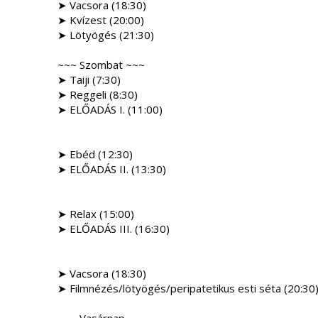
➤ Vacsora (18:30)
➤ Kvízest (20:00)
➤ Lötyögés (21:30)
~~~ Szombat ~~~
➤ Taiji (7:30)
➤ Reggeli (8:30)
➤ ELŐADÁS I. (11:00)
➤ Ebéd (12:30)
➤ ELŐADÁS II. (13:30)
➤ Relax (15:00)
➤ ELŐADÁS III. (16:30)
➤ Vacsora (18:30)
➤ Filmnézés/lötyögés/
peripatetikus esti séta (20:30