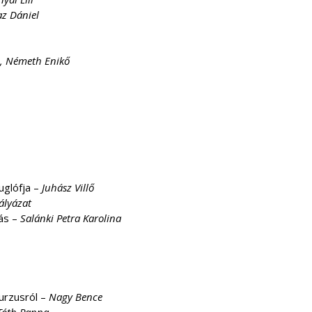
az Dániel
i, Németh Enikő
uglófja –
Juhász Villő
ályázat
ás –
Salánki Petra Karolina
urzusról –
Nagy Bence