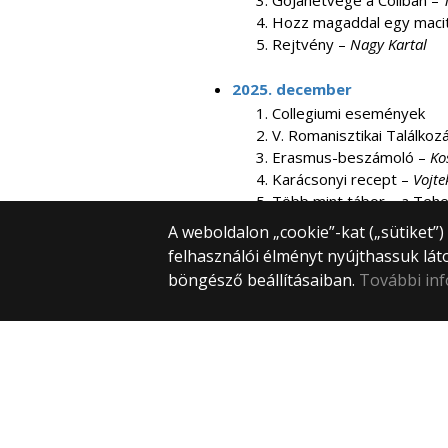
GóJahétvége a Coliban –
Hozz magaddal egy maci
Rejtvény –
Nagy Kartal
2025. december
Collegiumi események
V. Romanisztikai Találkoz
Erasmus-beszámoló –
Ko
Karácsonyi recept –
Vojtek
Több mint tábor – a Tehe
Rejtvény –
Nagy Kartal
A weboldalon „cookie”-kat („sütiket”
felhasználói élményt nyújthassuk lát
böngésző beállításaiban.
További in
Publikációk