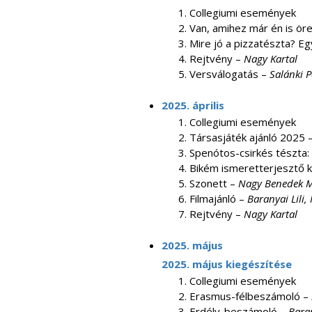
Collegiumi események
Van, amihez már én is ör
Mire jó a pizzatészta? E
Rejtvény –
Nagy Kartal
Versválogatás –
Salánki P
2025. április
Collegiumi események
Társasjáték ajánló 2025 
Spenótos-csirkés tészta:
Bikém ismeretterjesztő k
Szonett –
Nagy Benedek 
Filmajánló –
Baranyai Lili
Rejtvény –
Nagy Kartal
2025. május
2025. május kiegészítése
Collegiumi események
Erasmus-félbeszámoló –
Erdély-beszámoló –
Baran