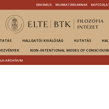
Események
ELTE a
Hírek
ERASMUS
MUNKATÁRSAKNAK
KAPCSOLA
sajtóban
TATÁS
HALLGATÓI KIVÁLÓSÁG
KUTATÁS
HAL
DEZVÉNYEK
NON-INTENTIONAL MODES OF CONSCIOUS
OLA-ARCHÍVUM