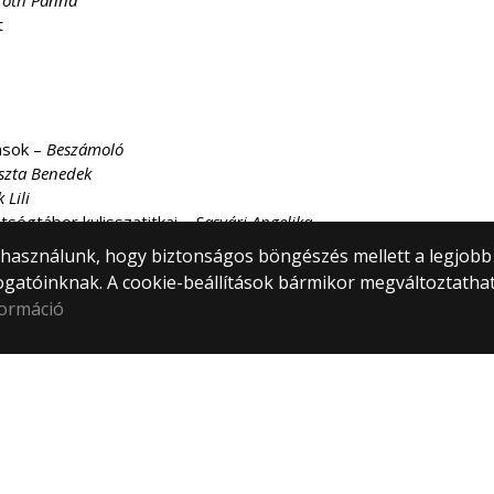
Tóth Panna
t
ások –
Beszámoló
szta Benedek
 Lili
tségtábor kulisszatitkai –
Sasvári Angelika
) használunk, hogy biztonságos böngészés mellett a legjobb
ogatóinknak. A cookie-beállítások bármikor megváltoztatha
formáció
Archívum
© 2
Mind
1053
Közp
Webf