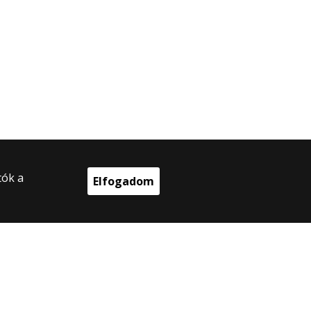
tók a
Elfogadom
025 Eötvös Loránd Tudományegyetem
en jog fenntartva.
 Budapest, Egyetem tér 1–3.
onti telefonszám: +36 1 411 6500
ejlesztés: