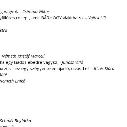
eg vagyok –
Csimma Viktor
gyfilléres recept, amit BÁRHOGY alakíthatsz –
Vojtek Lili
etra
–
Németh Kristóf Marcell
 ha egy kiadós ebédre vágysz –
Juhász Villő
urzus – ez egy szégyentelen ajánló, olvasd el! –
Ittzés Klára
Máté
, Németh Enikő
Schmél Boglárka
yai Lili