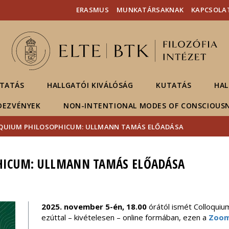
Események
ELTE a
Hírek
ERASMUS
MUNKATÁRSAKNAK
KAPCSOLA
sajtóban
TATÁS
HALLGATÓI KIVÁLÓSÁG
KUTATÁS
HAL
DEZVÉNYEK
NON-INTENTIONAL MODES OF CONSCIOUS
QUIUM PHILOSOPHICUM: ULLMANN TAMÁS ELŐADÁSA
HICUM: ULLMANN TAMÁS ELŐADÁSA
2025. november 5-én, 18.00
órától ismét Colloquiu
ezúttal – kivételesen – online formában, ezen a
Zoom