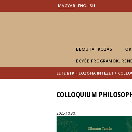
MAGYAR
ENGLISH
BEMUTATKOZÁS
OK
EGYÉB PROGRAMOK, REN
>
ELTE BTK FILOZÓFIA INTÉZET
COLLO
COLLOQUIUM PHILOSOP
2025.10.30.