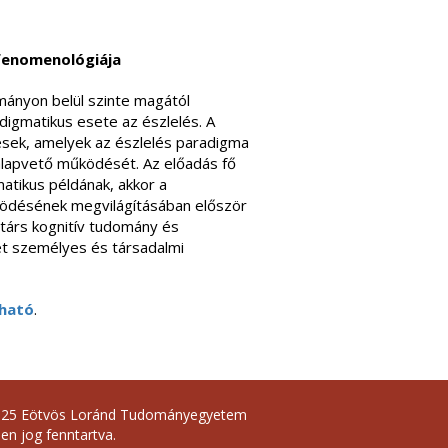
fenomenológiája
ományon belül szinte magától
digmatikus esete az észlelés. A
sek, amelyek az észlelés paradigma
t alapvető működését. Az előadás fő
matikus példának, akkor a
ködésének megvilágításában először
rtárs kognitív tudomány és
et személyes és társadalmi
lható
.
025 Eötvös Loránd Tudományegyetem
en jog fenntartva.