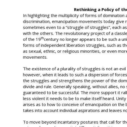
Rethinking a Policy of 
In highlighting the multiplicity of forms of domination
discrimination, emancipation movements today give ri
sometimes even to a “struggle of struggles”, each a
with the others. The revolutionary project of a class
th
of the 19
century no longer appears to be such a uni
forms of independent liberation struggles, such as t
as sexual, ethnic, or religious minorities, or even m
movements.
The existence of a plurality of struggles is not an evil
however, when it leads to such a dispersion of force
the struggles and strengthens the power of the domi
divide and rule. Generally speaking, without allies, no
guaranteed to be successful. The more support it rall
less violent it needs to be to make itself heard. Unit
arises as to how to conceive of emancipation on the ba
takes into account individual aspirations and leaves n
To move beyond incantatory postures that call for t