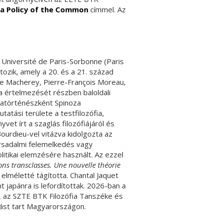
 a Policy of the Common
címmel. Az
az Université de Paris-Sorbonne (Paris
rtozik, amely a 20. és a 21. század
rre Macherey, Pierre-François Moreau,
 értelmezését részben baloldali
ófiatörténészként Spinoza
tatási területe a testfilozófia,
yvet írt a szaglás filozófiájáról és
ourdieu-vel vitázva kidolgozta az
rsadalmi felemelkedés vagy
olitikai elemzésére használt. Az ezzel
ons transclasses. Une nouvelle théorie
i elméletté tágította. Chantal Jaquet
 japánra is lefordítottak. 2026-ban a
, az SZTE BTK Filozófia Tanszéke és
dást tart Magyarországon.