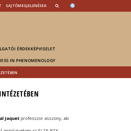
T
SAJTÓMEGJELENÉSEK
LGATÓI ÉRDEKKÉPVISELET
NESS IN PHENOMENOLOGY
ÉZETÉBEN
 INTÉZETÉBEN
al Jaquet
professzor asszony, aki
st angol nyelven az ELTE BTK