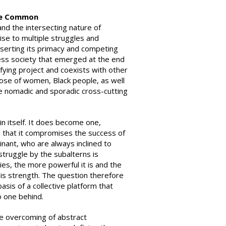
the Common
 and the intersecting nature of
se to multiple struggles and
sserting its primacy and competing
less society that emerged at the end
fying project and coexists with other
hose of women, Black people, as well
ore nomadic and sporadic cross-cutting
 in itself. It does become one,
s that it compromises the success of
nant, who are always inclined to
 struggle by the subalterns is
ies, the more powerful it is and the
y is strength. The question therefore
sis of a collective platform that
o one behind.
he overcoming of abstract