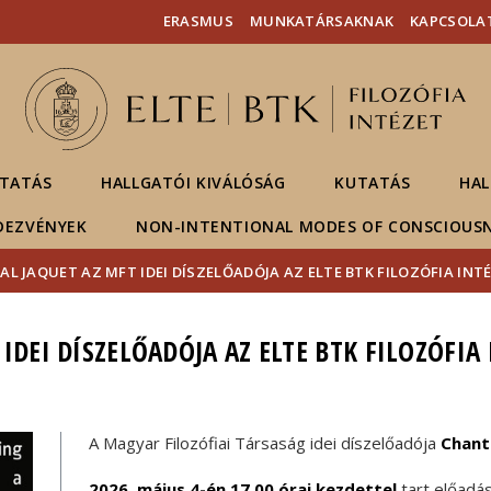
Események
ELTE a
Hírek
ERASMUS
MUNKATÁRSAKNAK
KAPCSOLA
sajtóban
TATÁS
HALLGATÓI KIVÁLÓSÁG
KUTATÁS
HAL
DEZVÉNYEK
NON-INTENTIONAL MODES OF CONSCIOUS
L JAQUET AZ MFT IDEI DÍSZELŐADÓJA AZ ELTE BTK FILOZÓFIA INT
IDEI DÍSZELŐADÓJA AZ ELTE BTK FILOZÓFIA
A Magyar Filozófiai Társaság idei díszelőadója
Chant
2026. május 4-én 17.00 órai kezdettel
tart előadá