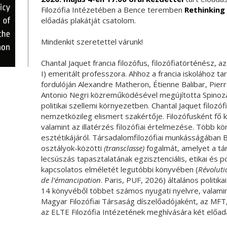
Filozófia Intézetében a Bence teremben
Rethinking
előadás plakátját csatolom.
Mindenkit szeretettel várunk!
Chantal Jaquet francia filozófus, filozófiatörténész, 
I) emeritált professzora. Ahhoz a francia iskolához ta
fordulóján Alexandre Matheron, Étienne Balibar, Pie
Antonio Negri közreműködésével megújította Spinoza
politikai szellemi környezetben. Chantal Jaquet filoz
nemzetközileg elismert szakértője. Filozófusként fő ku
valamint az illatérzés filozófiai értelmezése. Több kön
esztétikájáról. Társadalomfilozófiai munkásságában B
osztályok-közötti
(
transclasse)
fogalmát, amelyet a tá
lecsúszás tapasztalatának egzisztenciális, etikai és p
kapcsolatos elméletét legutóbbi könyvében (
Révoluti
de l’émancipation
. Paris, PUF, 2026) általános politika
14 könyvéből többet számos nyugati nyelvre, valamint
Magyar Filozófiai Társaság díszelőadójaként, az MFT
az ELTE Filozófia Intézetének meghívására két előa