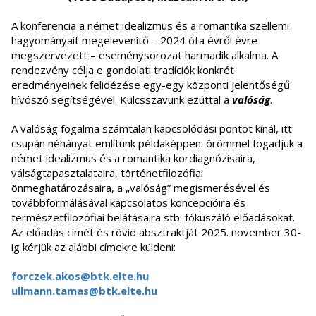
A konferencia a német idealizmus és a romantika szellemi
hagyományait megelevenítő – 2024 óta évről évre
megszervezett – eseménysorozat harmadik alkalma. A
rendezvény célja e gondolati tradíciók konkrét
eredményeinek felidézése egy-egy központi jelentőségű
hívószó segítségével. Kulcsszavunk ezúttal a
valóság
.
A valóság fogalma számtalan kapcsolódási pontot kínál, itt
csupán néhányat említünk példaképpen: örömmel fogadjuk a
német idealizmus és a romantika kordiagnózisaira,
válságtapasztalataira, történetfilozófiai
önmeghatározásaira, a „valóság” megismerésével és
továbbformálásával kapcsolatos koncepcióira és
természetfilozófiai belátásaira stb. fókuszáló előadásokat.
Az előadás címét és rövid absztraktját 2025. november 30-
ig kérjük az alábbi címekre küldeni:
forczek.akos@btk.elte.hu
ullmann.tamas@btk.elte.hu