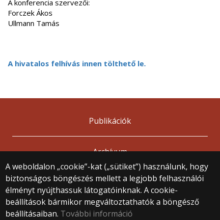
A konferencia szervezői:
Forczek Ákos
Ullmann Tamás
A hivatalos felhívás innen tölthető le.
Publikációk
Archívum
A weboldalon „cookie”-kat („sütiket”) használunk, hogy
biztonságos böngészés mellett a legjobb felhasználói
© 2025 Eötvös Loránd Tudományegyetem
élményt nyújthassuk látogatóinknak. A cookie-
Minden jog fenntartva.
beállítások bármikor megváltoztathatók a böngésző
1053 Budapest, Egyetem tér 1–3.
Központi telefonszám: +36 1 411 6500
beállításaiban.
További információ